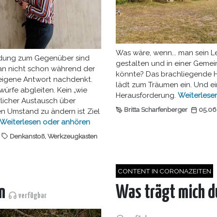
Was wäre, wenn... man sein L
indung zum Gegenüber sind
gestalten und in einer Gemei
man nicht schon während der
könnte? Das brachliegende 
 eigene Antwort nachdenkt.
lädt zum Träumen ein. Und ein
würfe abgleiten. Kein „wie
Herausforderung.
Weiterlese
hrlicher Austausch über
Britta Scharfenberger
05.06
n Umstand zu ändern ist Ziel
Weiterlesen
oder
anhören
Denkanstoß
,
Werkzeugkasten
CONTENT IN CORONAZEITEN
on
Was trägt mich du
verfügbar