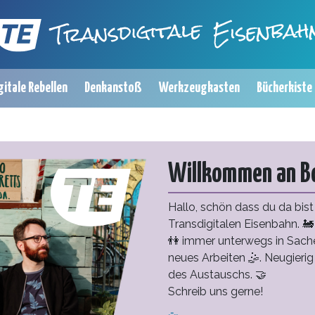
gitale Rebellen
Denkanstoß
Werkzeugkasten
Bücherkiste
Willkommen an B
Hallo, schön dass du da bis
Transdigitalen Eisenbahn. 🚂 
👫 immer unterwegs in Sache
neues Arbeiten 🤹. Neugierig 
des Austauschs. 🤝
Schreib uns gerne!