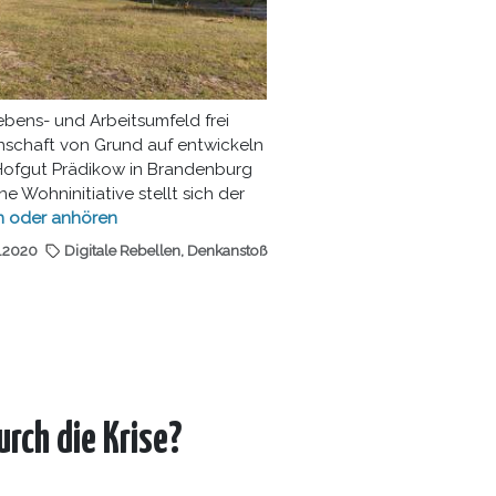
ebens- und Arbeitsumfeld frei
nschaft von Grund auf entwickeln
Hofgut Prädikow in Brandenburg
e Wohninitiative stellt sich der
n
oder
anhören
.2020
Digitale Rebellen
,
Denkanstoß
rch die Krise?