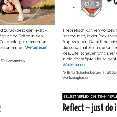
nd zurückgezogen, extro-
Theoretisch können Konzepte
ägt beide Seiten in sich.
überzeugen, in der Praxis ve
e Zeitpunkt gekommen, um
Fragezeichen. Da hilft nur ein
st zu umarmen.
Weiterlesen
die schon mitten in der Umse
Real Life" schauen wir daher
in die Kochtöpfe. Heute geht
Denkanstoß
Weiterlesen
Britta Scharfenberger
25.02
Werkzeugkasten
SELBSTREFLEXION, TEAMREFL
g
Reflect – just do i