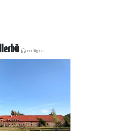
llerbü
verfügbar