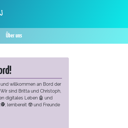
Über uns
ord!
t und willkommen an Bord der
Wir sind Britta und Christoph,
n digitales Leben 🤖 und
🕵️, lernbereit 🤓 und Freunde