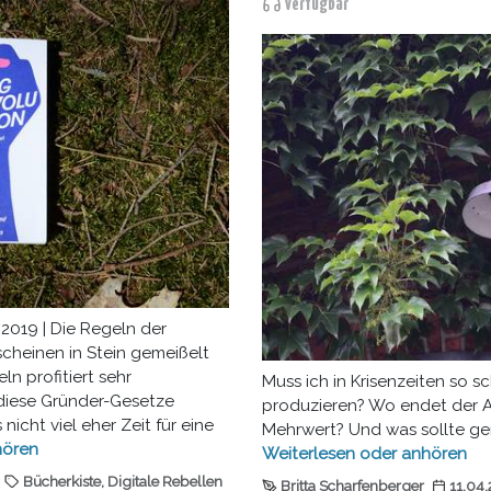
verfügbar
2019 | Die Regeln der
cheinen in Stein gemeißelt
ln profitiert sehr
Muss ich in Krisenzeiten so 
 diese Gründer-Gesetze
produzieren? Wo endet der A
 nicht viel eher Zeit für eine
Mehrwert? Und was sollte ger
hören
Weiterlesen
oder
anhören
Bücherkiste
,
Digitale Rebellen
Britta Scharfenberger
11.04